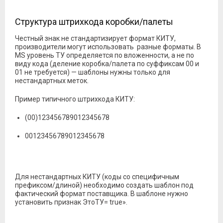
Структура штрихкода коробки/палеты
Честный знак не стандартизирует формат КИТУ,
производители могут использовать разные форматы. В
MS уровень ТУ определяется по вложенности, а не по
виду кода (деление коробка/палета по суффиксам 00 и
01 не требуется) — шаблоны нужны только для
нестандартных меток.
Пример типичного штрихкода КИТУ:
(00)123456789012345678
00123456789012345678
Для нестандартных КИТУ (коды со специфичным
префиксом/длиной) необходимо создать шаблон под
фактический формат поставщика. В шаблоне нужно
установить признак ЭтоТУ= true».