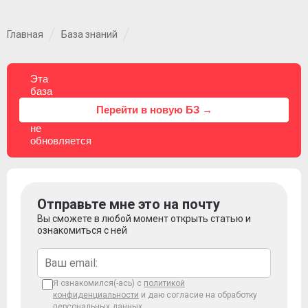
Главная
База знаний
Эта
база
знаний
⚠
Перейти в новую БЗ →
больше
не
обновляется
Отправьте мне это на почту
Вы сможете в любой момент открыть статью и
ознакомиться с ней
Я ознакомился(-ась) с
политикой
конфиденциальности
и даю согласие на обработку
персональных данных