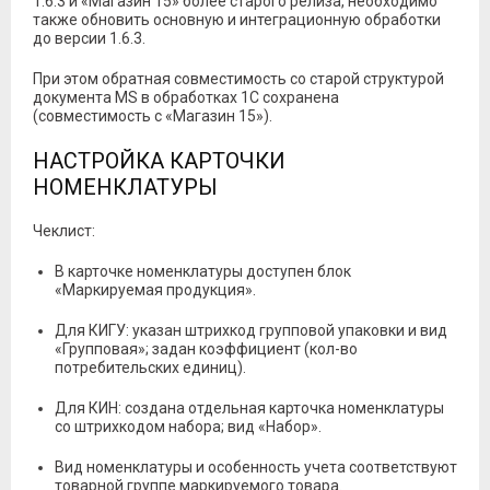
1.6.3 и «Магазин 15» более старого релиза, необходимо
также обновить основную и интеграционную обработки
до версии 1.6.3.
При этом обратная совместимость со старой структурой
документа MS в обработках 1С сохранена
(совместимость с «Магазин 15»).
НАСТРОЙКА КАРТОЧКИ
НОМЕНКЛАТУРЫ
Чеклист:
В карточке номенклатуры доступен блок
«Маркируемая продукция».
Для КИГУ: указан штрихкод групповой упаковки и вид
«Групповая»; задан коэффициент (кол-во
потребительских единиц).
Для КИН: создана отдельная карточка номенклатуры
со штрихкодом набора; вид «Набор».
Вид номенклатуры и особенность учета соответствуют
товарной группе маркируемого товара.