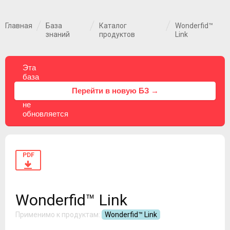
Главная
База
Каталог
Wonderfid™
знаний
продуктов
Link
Эта
база
знаний
⚠
Перейти в новую БЗ →
больше
не
обновляется
PDF
Wonderfid™ Link
Применимо к продуктам:
Wonderfid™ Link