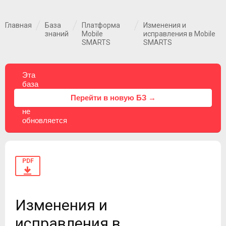
Главная
База
Платформа
Изменения и
знаний
Mobile
исправления в Mobile
SMARTS
SMARTS
Эта
база
знаний
⚠
Перейти в новую БЗ →
больше
не
обновляется
PDF
Изменения и
исправления в