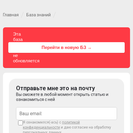
Главная
База знаний
Эта
база
знаний
⚠
Перейти в новую БЗ →
больше
не
обновляется
Отправьте мне это на почту
Вы сможете в любой момент открыть статью и
ознакомиться с ней
Я ознакомился(-ась) с
политикой
конфиденциальности
и даю согласие на обработку
персональных данных