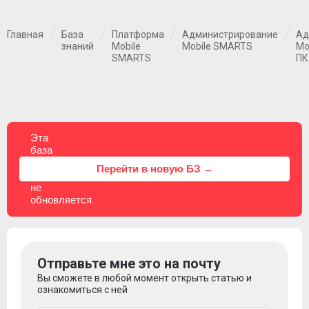
Главная
База
Платформа
Администрирование
Ад
знаний
Mobile
Mobile SMARTS
Mo
SMARTS
ПК
Эта
база
знаний
⚠
Перейти в новую БЗ →
больше
не
обновляется
Отправьте мне это на почту
Вы сможете в любой момент открыть статью и
ознакомиться с ней