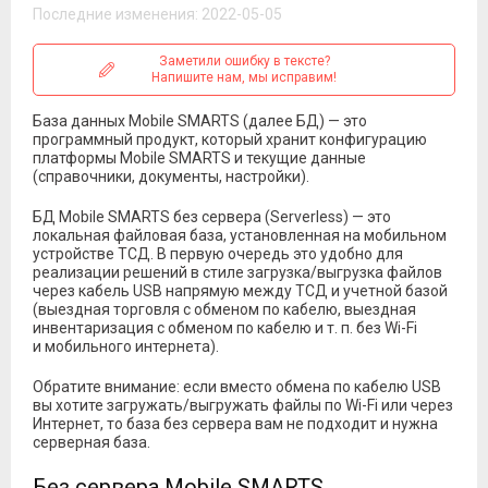
Последние изменения: 2022-05-05
Заметили ошибку в тексте?
Напишите нам, мы исправим!
База данных Mobile SMARTS (далее БД) — это
программный продукт, который хранит конфигурацию
платформы Mobile SMARTS и текущие данные
(справочники, документы, настройки).
БД Mobile SMARTS без сервера (Serverless) — это
локальная файловая база, установленная на мобильном
устройстве ТСД. В первую очередь это удобно для
реализации решений в стиле загрузка/выгрузка файлов
через кабель USB напрямую между ТСД и учетной базой
(выездная торговля с обменом по кабелю, выездная
инвентаризация с обменом по кабелю и т. п. без Wi-Fi
и мобильного интернета).
Обратите внимание: если вместо обмена по кабелю USB
вы хотите загружать/выгружать файлы по Wi-Fi или через
Интернет, то база без сервера вам не подходит и нужна
серверная база.
Без сервера Mobile SMARTS