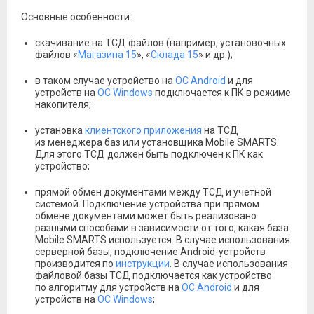
Основные особенности:
скачивание на ТСД файлов (например, установочных
файлов «
Магазина 15
», «
Склада 15
» и др.);
в таком случае устройство на
ОС Android
и для
устройств на
ОС Windows
подключается к ПК в режиме
накопителя;
установка
клиентского приложения
на ТСД
из менеджера баз или установщика Mobile SMARTS.
Для этого ТСД должен быть подключен к ПК как
устройство;
прямой обмен документами между ТСД и учетной
системой. Подключение устройства при прямом
обмене документами может быть реализовано
разными способами в зависимости от того, какая база
Mobile SMARTS используется. В случае использования
серверной базы, подключение Android-устройств
производится по
инструкции
. В случае использования
файловой базы ТСД подключается как устройство
по алгоритму для устройств на
ОС Android
и для
устройств на
ОС Windows
;