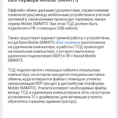
Оффлайн-обмен данными (документами, справочниками
номенклатуры) между мобильным устройством и учетной
системой в таком режиме происходит напрямую, минуя
сервер Mobile SMARTS. При этом ТСД должен быть
подключен к ПК с помощью USB кабеля.
Также существует вариант прямой работы с устройством,
когда база Mobile SMARTS «
Без сервера
» расположена
на удаленном компьютере, а работа с ТСД происходит
на локальном компьютере, с которого выполнено
удаленное подключение (RDP) к ПК с базой Mobile
SMARTS.
ТСД подключается с помощью кабеля к локальному
компьютеру, на котором находится специальная папка
обмена, куда копируются файлы с помощью утилиты
синхронизации RDP (входит в дистрибутив платформы
Mobile SMARTS). Утилита копирует необходимые файлы
между ТСД и удаленным компьютером в сети, на котором
установлена 1С с драйвером (для активации утилиты
обратитесь к вашему администратору).