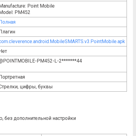
Manufacture: Point Mobile
Model: PM452
Полная
Плагин
com.cleverence.android.MobileSMARTS.v3.PointMobile.apk
Нет
@POINTMOBILE-PM452-L-2*******44
Портретная
Стрелки, цифры, буквы
, без дополнительной настройки