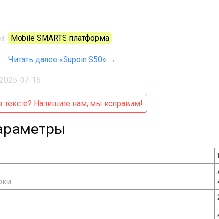
м:
Mobile SMARTS платформа
Читать далее «Supoin S50»
→
2025-07-16
 тексте?
Напишите нам, мы исправим!
араметры
рки