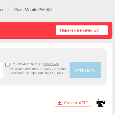
ых
Point Mobile PM 452
Перейти в новую БЗ →
Я ознакомился(-ась) с
политикой
конфиденциальности
и даю согласие
Отправить
на обработку персональных данных
Скачать в PDF