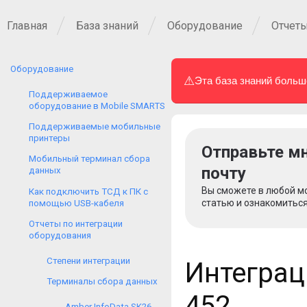
Главная
База знаний
Оборудование
Отчеты
Оборудование
⚠
Эта база знаний больш
Поддерживаемое
оборудование в Mobile SMARTS
Поддерживаемые мобильные
принтеры
Отправьте мн
Мобильный терминал сбора
почту
данных
Вы сможете в любой м
Как подключить ТСД к ПК с
статью и ознакомиться
помощью USB-кабеля
Отчеты по интеграции
оборудования
Степени интеграции
Интеграц
Терминалы сбора данных
452
Amber InfoData SK26