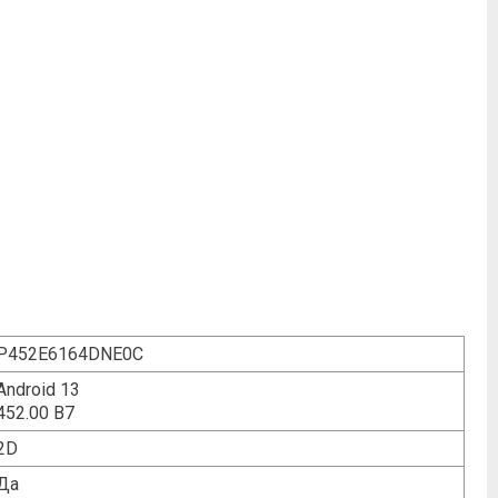
P452E6164DNE0C
Android 13
452.00 B7
2D
Да