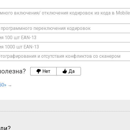
ного включения/ отключения кодировок из кода в Mobile
 программного переключения кодировок
я 100 шт EAN-13
я 1000 шт EAN-13
тографирования и отсутствия конфликтов со сканером
полезна?
Нет
Да
50»
→
али?