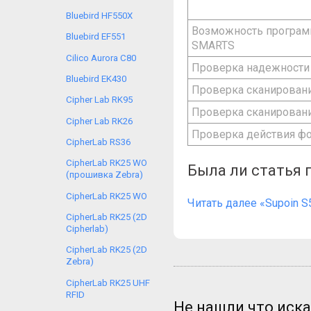
Bluebird HF550X
Возможность программ
Bluebird EF551
SMARTS
Cilico Aurora C80
Проверка надежности
Bluebird EK430
Проверка сканировани
Cipher Lab RK95
Проверка сканировани
Cipher Lab RK26
Проверка действия фо
CipherLab RS36
CipherLab RK25 WO
Была ли статья 
(прошивка Zebra)
CipherLab RK25 WO
Читать далее «Supoin S
CipherLab RK25 (2D
Cipherlab)
CipherLab RK25 (2D
Zebra)
CipherLab RK25 UHF
RFID
Не нашли что иск