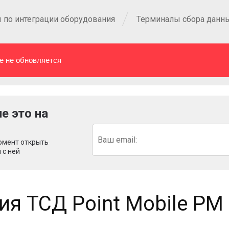
 по интеграции оборудования
Терминалы сбора данн
е не обновляется
е это на
омент открыть
 с ней
ия ТСД Point Mobile PM