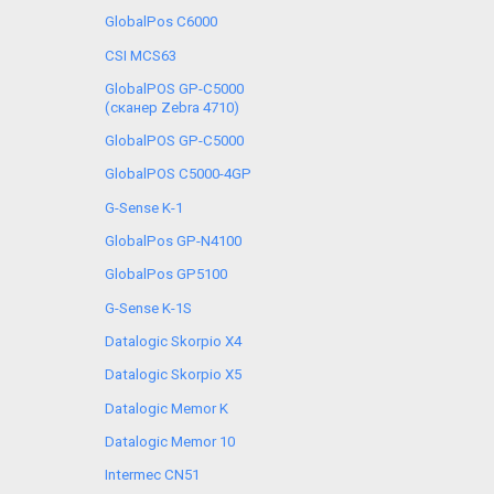
GlobalPos C6000
CSI MCS63
GlobalPOS GP-C5000
(сканер Zebra 4710)
GlobalPOS GP-C5000
GlobalPOS C5000-4GP
G-Sense K-1
GlobalPos GP-N4100
GlobalPos GP5100
G-Sense K-1S
Datalogic Skorpio X4
Datalogic Skorpio X5
Datalogic Memor K
Datalogic Memor 10
Intermec CN51