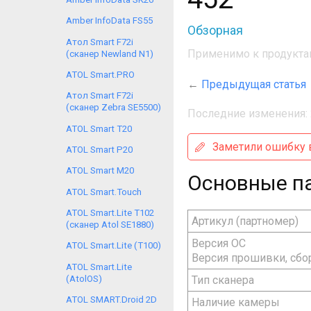
Amber InfoData FS55
Обзорная
Атол Smart F72i
Применимо к продукта
(сканер Newland N1)
ATOL Smart.PRO
←
Предыдущая статья
Атол Smart F72i
(сканер Zebra SE5500)
Последние изменения: 
ATOL Smart T20
Заметили ошибку в
ATOL Smart P20
ATOL Smart M20
Основные п
ATOL Smart.Touch
ATOL Smart.Lite T102
Артикул (партномер)
(сканер Atol SE1880)
Версия ОС
ATOL Smart.Lite (T100)
Версия прошивки, сбо
ATOL Smart.Lite
(AtolOS)
Тип сканера
ATOL SMART.Droid 2D
Наличие камеры