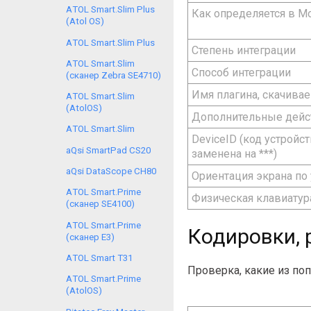
АTOL Smart.Slim Plus
Как определяется в M
(Atol OS)
АTOL Smart.Slim Plus
Степень интеграции
АTOL Smart.Slim
Способ интеграции
(сканер Zebra SE4710)
Имя плагина, скачивае
АTOL Smart.Slim
(AtolOS)
Дополнительные дейст
АTOL Smart.Slim
DeviceID (код устройс
aQsi SmartPad CS20
заменена на ***)
aQsi DataScope CH80
Ориентация экрана по
АTOL Smart.Prime
Физическая клавиатур
(сканер SE4100)
АTOL Smart.Prime
Кодировки, 
(сканер E3)
АTOL Smart T31
Проверка, какие из по
АTOL Smart.Prime
(AtolOS)