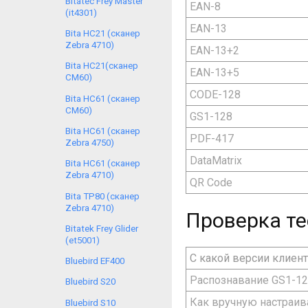
Bitatec Frey Master
EAN-8
(it4301)
EAN-13
Bita HC21 (сканер
Zebra 4710)
EAN-13+2
Bita HC21(сканер
EAN-13+5
CM60)
CODE-128
Bita HC61 (сканер
CM60)
GS1-128
Bita HC61 (сканер
PDF-417
Zebra 4750)
DataMatrix
Bita HC61 (сканер
Zebra 4710)
QR Code
Bita TP80 (сканер
Zebra 4710)
Проверка те
Bitatek Frey Glider
(et5001)
С какой версии клиен
Bluebird EF400
Распознавание GS1-1
Bluebird S20
Как вручную настраив
Bluebird S10