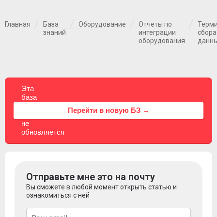
Главная
База
Оборудование
Отчеты по
Терм
знаний
интеграции
сбора
оборудования
данн
Эта
база
знаний
⚠
Перейти в новую БЗ →
больше
не
обновляется
Отправьте мне это на почту
Вы сможете в любой момент открыть статью и
ознакомиться с ней