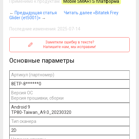
Применимо к продуктам:
Mobile SMARTS платформа
←
Предыдущая статья
Читать далее «Bitatek Frey
Glider (et5001)»
→
Последние изменения: 2025-07-14
Заметили ошибку в тексте?
Напишите нам, мы исправим!
Основные параметры
Артикул (партномер)
8ETP-8******0
Версия ОС
Версия прошивки, сборки
Android 9
TP80-Taiwan_A9.0_20230320
Тип сканера
2D