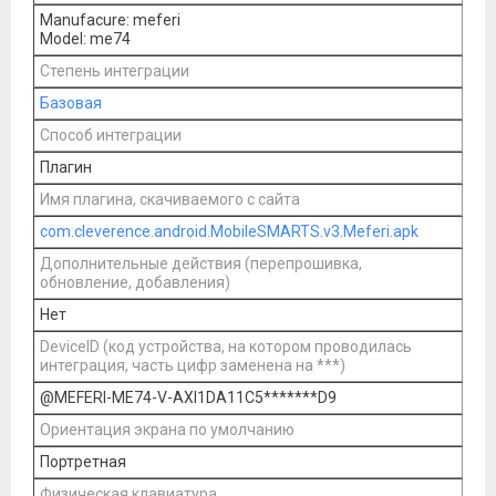
Manufacure: meferi
Model: me74
Степень интеграции
Базовая
Способ интеграции
Плагин
Имя плагина, скачиваемого с сайта
com.cleverence.android.MobileSMARTS.v3.Meferi.apk
Дополнительные действия (перепрошивка,
обновление, добавления)
Нет
DeviceID (код устройства, на котором проводилась
интеграция, часть цифр заменена на ***)
@MEFERI-ME74-V-AXI1DA11C5*******D9
Ориентация экрана по умолчанию
Портретная
Физическая клавиатура