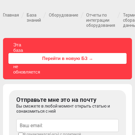
Главная
База
Оборудование
Отчеты по
Терм
знаний
интеграции
сбора
оборудования
данн
Эта
база
знаний
⚠
Перейти в новую БЗ →
больше
не
обновляется
Отправьте мне это на почту
Вы сможете в любой момент открыть статью и
ознакомиться с ней
Я ознакомился(-ась) с
политикой