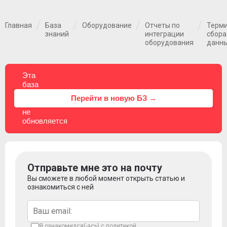
Главная
База
Оборудование
Отчеты по
Терм
знаний
интеграции
сбора
оборудования
данн
Эта
база
знаний
⚠
Перейти в новую БЗ →
больше
не
обновляется
Отправьте мне это на почту
Вы сможете в любой момент открыть статью и
ознакомиться с ней
Я ознакомился(-ась) с
политикой