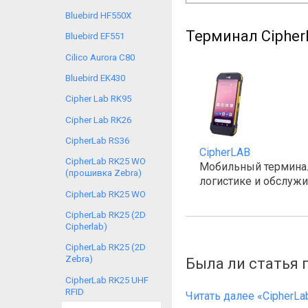
Bluebird HF550X
Терминал Cipher
Bluebird EF551
Cilico Aurora C80
Bluebird EK430
Cipher Lab RK95
Cipher Lab RK26
CipherLab RS36
CipherLAB
CipherLab RK25 WO
Мобильный терминал
(прошивка Zebra)
логистике и обслужи
CipherLab RK25 WO
CipherLab RK25 (2D
Cipherlab)
CipherLab RK25 (2D
Zebra)
Была ли статья 
CipherLab RK25 UHF
RFID
Читать далее «CipherLa