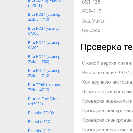
Bitatec Frey Master
GS1-128
(it4301)
PDF-417
Bita HC21 (сканер
Zebra 4710)
DataMatrix
Bita HC21(сканер
QR Code
CM60)
Bita HC61 (сканер
Проверка те
CM60)
Bita HC61 (сканер
Zebra 4750)
С какой версии клиен
Bita HC61 (сканер
Распознавание GS1-1
Zebra 4710)
Как вручную настраив
Bita TP80 (сканер
Zebra 4710)
Возможность программ
Bitatek Frey Glider
Проверка надежности
(et5001)
Проверка сканировани
Bluebird EF400
Проверка сканировани
Bluebird S20
П
ров
ерка действия ф
Bluebird S10