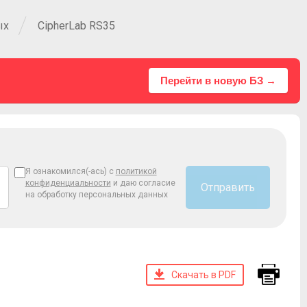
ых
CipherLab RS35
Перейти в новую БЗ →
Я ознакомился(-ась) с
политикой
конфиденциальности
и даю согласие
Отправить
на обработку персональных данных
Скачать в PDF