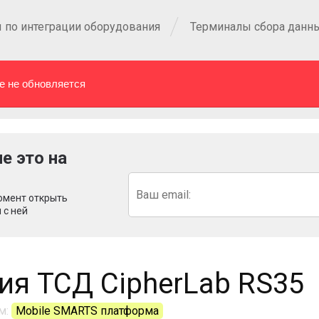
 по интеграции оборудования
Терминалы сбора данн
е не обновляется
е это на
омент открыть
 с ней
ия ТСД CipherLab RS35
м:
Mobile SMARTS платформа