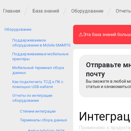
Главная
База знаний
Оборудование
Отчеты
Оборудование
⚠
Эта база знаний больш
Поддерживаемое
оборудование в Mobile SMARTS
Поддерживаемые мобильные
принтеры
Отправьте мн
Мобильный терминал сбора
почту
данных
Вы сможете в любой м
Как подключить ТСД к ПК с
статью и ознакомиться
помощью USB-кабеля
Отчеты по интеграции
оборудования
Степени интеграции
Интеграц
Терминалы сбора данных
Применимо к продукта
Amber InfoData SK26