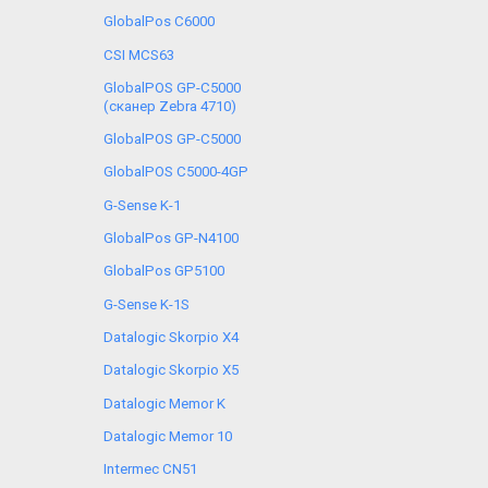
GlobalPos C6000
CSI MCS63
GlobalPOS GP-C5000
(сканер Zebra 4710)
GlobalPOS GP-C5000
GlobalPOS C5000-4GP
G-Sense K-1
GlobalPos GP-N4100
GlobalPos GP5100
G-Sense K-1S
Datalogic Skorpio X4
Datalogic Skorpio X5
Datalogic Memor K
Datalogic Memor 10
Intermec CN51