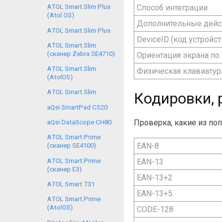
Способ интеграции
АTOL Smart.Slim Plus
(Atol OS)
Дополнительные дейст
АTOL Smart.Slim Plus
DeviceID (код устройст
АTOL Smart.Slim
(сканер Zebra SE4710)
Ориентация экрана по
АTOL Smart.Slim
Физическая клавиатур
(AtolOS)
АTOL Smart.Slim
Кодировки, 
aQsi SmartPad CS20
Проверка, какие из по
aQsi DataScope CH80
АTOL Smart.Prime
EAN-8
(сканер SE4100)
АTOL Smart.Prime
EAN-13
(сканер E3)
EAN-13+2
АTOL Smart T31
EAN-13+5
АTOL Smart.Prime
(AtolOS)
CODE-128