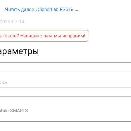
Читать далее «CipherLab RS51»
→
2025-07-14
 тексте?
Напишите нам, мы исправим!
араметры
рки
obile SMARTS