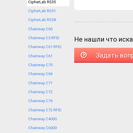
CipherLab RS35
CipherLab RS51
CipherLab RS38
Chainway C60
Не нашли что иск
Chainway C5 RFID
Chainway C61 RFID
Задать воп
Chainway C61
Chainway C70
Chainway C66
Chainway C71
Chainway C72
Chainway C76
Chainway C72 RFID
Chainway C4000
Chainway C6000