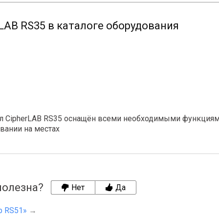
LAB RS35 в каталоге оборудования
 CipherLAB RS35 оснащён всеми необходимыми функциями д
вании на местах
полезна?
Нет
Да
b RS51»
→