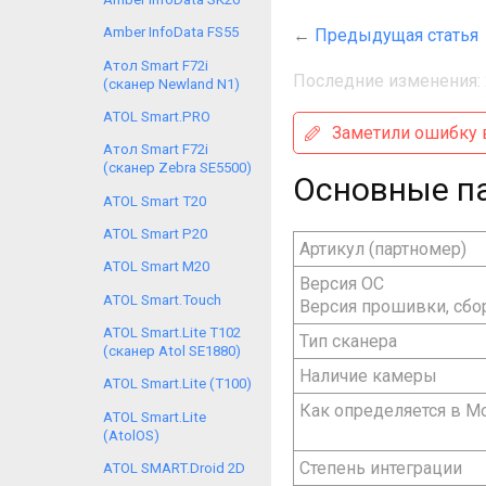
Amber InfoData FS55
←
Предыдущая статья
Атол Smart F72i
Последние изменения: 
(сканер Newland N1)
ATOL Smart.PRO
Заметили ошибку в
Атол Smart F72i
(сканер Zebra SE5500)
Основные п
ATOL Smart T20
ATOL Smart P20
Артикул (партномер)
ATOL Smart M20
Версия ОС
ATOL Smart.Touch
Версия прошивки, сбо
ATOL Smart.Lite T102
Тип сканера
(сканер Atol SE1880)
Наличие камеры
ATOL Smart.Lite (T100)
Как определяется в M
ATOL Smart.Lite
(AtolOS)
Степень интеграции
ATOL SMART.Droid 2D