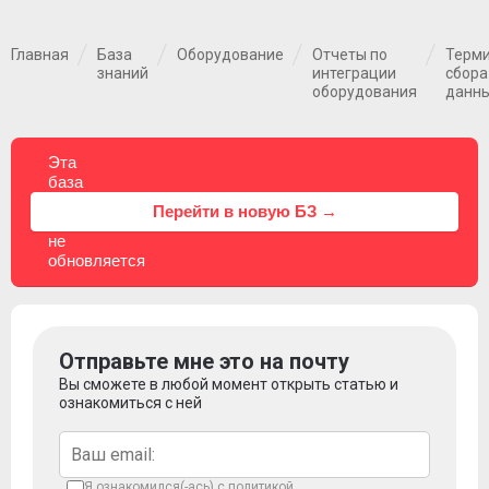
Главная
База
Оборудование
Отчеты по
Терм
знаний
интеграции
сбора
оборудования
данн
Эта
база
знаний
⚠
Перейти в новую БЗ →
больше
не
обновляется
Отправьте мне это на почту
Вы сможете в любой момент открыть статью и
ознакомиться с ней
Я ознакомился(-ась) с
политикой