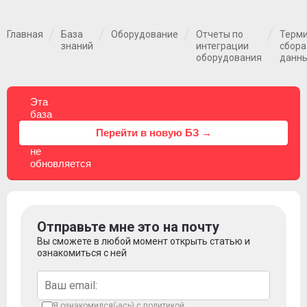
Главная
База
Оборудование
Отчеты по
Терм
знаний
интеграции
сбора
оборудования
данн
Эта
база
знаний
⚠
Перейти в новую БЗ →
больше
не
обновляется
Отправьте мне это на почту
Вы сможете в любой момент открыть статью и
ознакомиться с ней
Я ознакомился(-ась) с
политикой