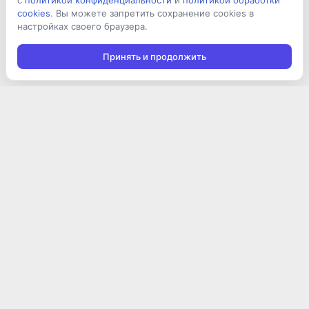
с
политикой конфиденциальности
и
политикой обработки
cookies
. Вы можете запретить сохранение cookies в
настройках своего браузера.
Принять и продолжить
Подписаться на новости
Подписаться
Я даю согласие на обработку персональных данных в
соответствии с
Политикой конфиденциальности
и принимаю
условия получения новостной рассылки