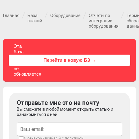
Главная
База
Оборудование
Отчеты по
Терм
знаний
интеграции
сбора
оборудования
данн
Эта
база
знаний
⚠
Перейти в новую БЗ →
больше
не
обновляется
Отправьте мне это на почту
Вы сможете в любой момент открыть статью и
ознакомиться с ней
Я ознакомился(-ась) с
политикой