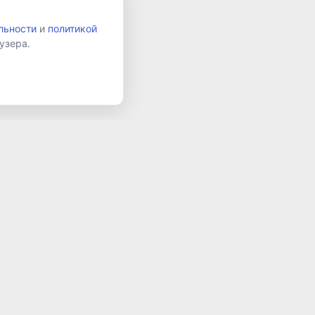
льности
и
политикой
узера.
и
Подписаться
 данных в соответствии с
Политикой конфиденциальности
и принимаю