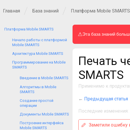
Главная
База знаний
Платформа Mobile SMARTS
Платформа Mobile SMARTS
⚠
Эта база знаний больш
Начало работы с платформой
Mobile SMARTS
Архитектура Mobile SMARTS
Печать ч
Программирование на Mobile
SMARTS
SMARTS
Введение в Mobile SMARTS
Применимо к продукта
Алгоритмы в Mobile
SMARTS
←
Предыдущая статья
Создание простой
операции
Последние изменения: 
Документы Mobile SMARTS
Построение интерфейса
Заметили ошибку в
Mobile SMARTS