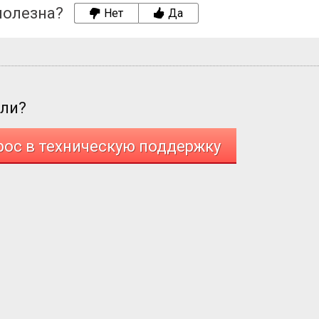
полезна?
Нет
Да
али?
рос в техническую поддержку