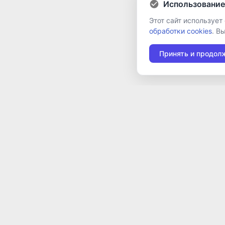
Использование
Этот сайт использует
обработки cookies
. В
Принять и продол
117105, г. Москва, Варшавское шоссе, д. 37А
Отдел продаж:
+7 (495) 662-98-03
sales@cleverence.ru
Пн-пт: с 07-00 до 19-00