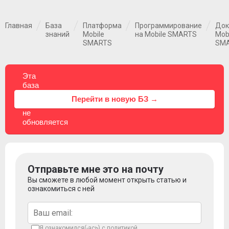
Главная
База
Платформа
Программирование
Док
знаний
Mobile
на Mobile SMARTS
Mob
SMARTS
SM
Эта
база
знаний
⚠
Перейти в новую БЗ →
больше
не
обновляется
Отправьте мне это на почту
Вы сможете в любой момент открыть статью и
ознакомиться с ней
Я ознакомился(-ась) с
политикой