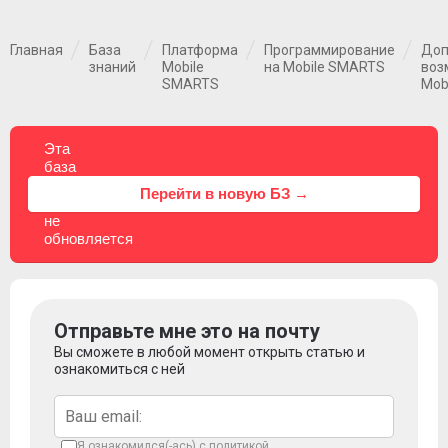
Главная
База
Платформа
Программирование
Доп
знаний
Mobile
на Mobile SMARTS
воз
SMARTS
Mob
Эта
база
знаний
⚠
Перейти в новую БЗ →
больше
не
обновляется
Отправьте мне это на почту
Вы сможете в любой момент открыть статью и
ознакомиться с ней
Я ознакомился(-ась) с
политикой