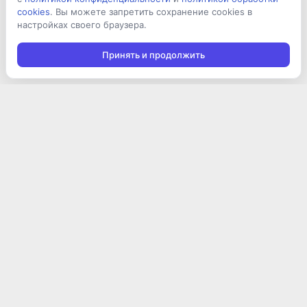
cookies
. Вы можете запретить сохранение cookies в
настройках своего браузера.
Принять и продолжить
Подписаться на новости
Подписаться
Я даю согласие на обработку персональных данных в
соответствии с
Политикой конфиденциальности
и принимаю
условия получения новостной рассылки