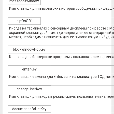
messagesWindow
Имя клавиши для вызова окна истории сообщений, пришедши
sipOnOff
Иногда на терминалах с сенсорным дисплеем при работе с M
экранной клавиатурой, там, где недоступен ее стандартный 
местах, необходимо назначить для ее вызова какую-нибудь 
blockWindowHotKey
Клавиша для блокировки программы пользователем термин
enterKey
Имя клавиши-замены для E
nter,
если на клавиатуре ТСД нет 
changeUserKey
Имя клавиши для входа в режим смены пользователя на тер
documentInfoHotKey