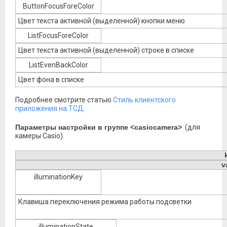
ButtonFocusForeColor
Цвет текста активной (выделенной) кнопки меню
ListFocusForeColor
Цвет текста активной (выделенной) строке в списке
ListEvenBackColor
Цвет фона в списке
Подробнее смотрите статью
Стиль клиентского
приложения на ТСД
.
Параметры настройки в группе <casiocamera>
(для
камеры Casio).
v
illuminationKey
Клавиша переключения режима работы подсветки
illuminationState