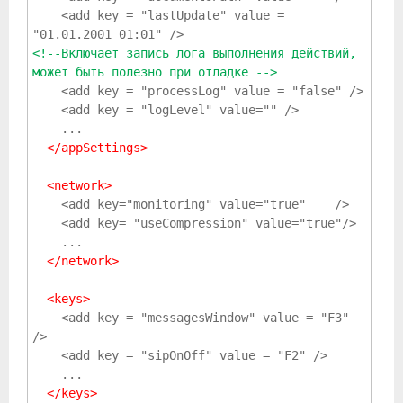
    <add key = "lastUpdate" value = 
"01.01.2001 01:01" />
<!--Включает запись лога выполнения действий, 
может быть полезно при отладке -->
    <add key = "processLog" value = "false" />
    <add key = "logLevel" value="" />
    ...
</appSettings>
<network>
    <add key="monitoring" value="true"    />
    <add key= "useCompression" value="true"/>
    ...
</network>
<keys>
    <add key = "messagesWindow" value = "F3" 
/>
    <add key = "sipOnOff" value = "F2" />
    ...
</keys>