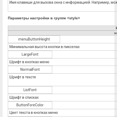
Имя клавиши для вызова окна с информацией. Например, мо
Параметры настройки в группе <style>
v
menuButtonHeight
Минимальная высота кнопки в пикселах
LargeFont
Шрифт в кнопках меню
NormalFont
Шрифт в тексте
ListFont
Шрифт в списках
ButtonForeColor
Цвет текста в кнопках меню