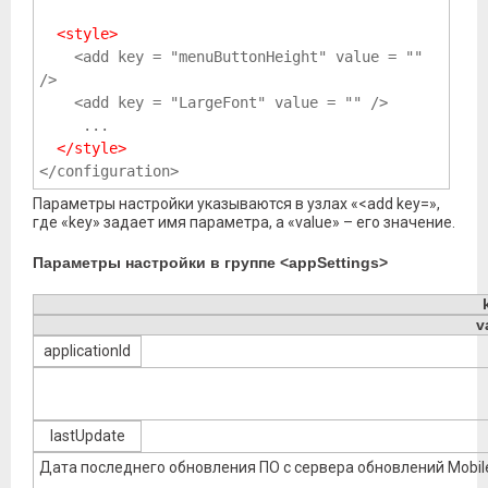
<style>
    <add key = "menuButtonHeight" value = "" 
/>
    <add key = "LargeFont" value = "" />
     ...
</style>
</configuration>
Параметры настройки указываются в узлах «<add key=»,
где «key» задает имя параметра, а «value» – его значение.
Параметры настройки в группе <appSettings>
v
applicationId
lastUpdate
Дата последнего обновления ПО с сервера обновлений Mobi