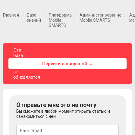
Главная
База
Платформа
Администрирование
Ад
знаний
Mobile
Mobile SMARTS
мо
SMARTS
Эта
база
знаний
⚠
Перейти в новую БЗ →
больше
не
обновляется
Отправьте мне это на почту
Вы сможете в любой момент открыть статью и
ознакомиться с ней