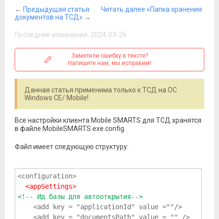
←
Предыдущая статья
Читать далее «Папка хранения
документов на ТСД»
→
Последние изменения: 2024-03-26
Заметили ошибку в тексте?
Напишите нам, мы исправим!
Данная статья применима только к ТСД на ОС
Windows CE/ Mobile!
Все настройки клиента Mobile SMARTS для ТСД хранятся
в файле MobileSMARTS.exe.config.
Файл имеет следующую структуру:
<configuration>

<appSettings>
<!-- Ид базы для автооткрытия-->
    <add key = "applicationId" value =""/>
    <add key = "documentsPath" value = "" />