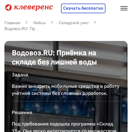
Скачать бесплатно
Главная
Кейсы
Складской учет
Водовоз.RU: Приёмка на складе без лишней воды
Водовоз.RU: Приёмка на
складе без лишней воды
Задача
Важно внедрить мобильные средства в работу
учётной системы без сложных доработок.
Решение
Под требования подошла программа «
Склад
15
». Она легко интегрируется со множеством