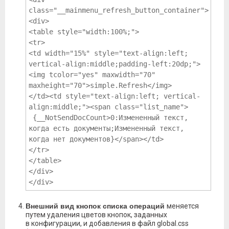
class="__mainmenu_refresh_button_container">
<div>
<table style="width:100%;">
<tr>
<td width="15%" style="text-align:left; 
vertical-align:middle;padding-left:20dp;">
<img tcolor="yes" maxwidth="70" 
maxheight="70">simple.Refresh</img>
</td><td style="text-align:left; vertical-
align:middle;"><span class="list_name">
 {__NotSendDocCount>0:Измененный текст, 
когда есть документы;Измененный текст, 
когда нет документов}</span></td>
</tr>
</table>
</div>
</div>    
Внешний вид кнопок списка операций
меняется
путем удаления цветов кнопок, заданных
в конфигурации, и добавления в файл global.css