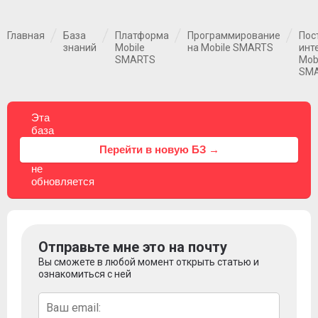
Главная
База
Платформа
Программирование
Пос
знаний
Mobile
на Mobile SMARTS
инт
SMARTS
Mob
SM
Эта
база
знаний
⚠
Перейти в новую БЗ →
больше
не
обновляется
Отправьте мне это на почту
Вы сможете в любой момент открыть статью и
ознакомиться с ней