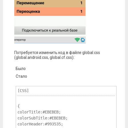
Потребуется изменить код в файле global.css
(global.android.css, global.cf.css):
Было
Стало
[CSS]
{ 

colorTitle:#EBEBEB; 
colorSubTitle:#EBEBEB; 
colorHeader:#993535; 