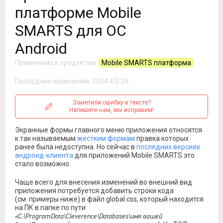
платформе Mobile
SMARTS для ОС
Android
Применимо к продуктам:
Mobile SMARTS платформа
Последние изменения: 2024-03-26
Заметили ошибку в тексте?
Напишите нам, мы исправим!
Экранные формы главного меню приложения относятся
к так называемым
жестким формам
правка которых
ранее была недоступна. Но сейчас в
последних версиях
андроид-клиента
для приложений Mobile SMARTS это
стало возможно.
Чаще всего для внесения изменений во внешний вид
приложения потребуется добавить строки кода
(см. примеры ниже) в файл global.css, который находится
на ПК в папке по пути
«C:\ProgramData\Cleverence\Databases\имя вашей