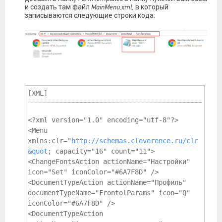
и создать там файл
MainMenu.xml,
в который
записываются следующие строки кода:
[XML]
<?xml version="1.0" encoding="utf-8"?>

<Menu 
xmlns:clr="
http://schemas.cleverence.ru/clr
&quot
; capacity="16" count="11">

<ChangeFontsAction actionName="Настройки" 
icon="Set" iconColor="#6A7F8D" />

<DocumentTypeAction actionName="Профиль" 
documentTypeName="FrontolParams" icon="Q" 
iconColor="#6A7F8D" />

<DocumentTypeAction 