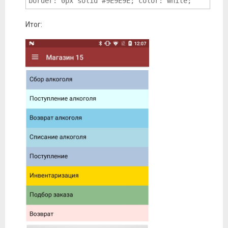
border: 0px solid #9E9E9E; color: white; 
Итог: