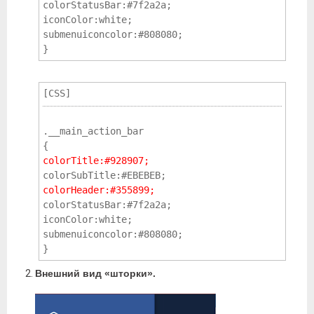
colorStatusBar:#7f2a2a; 
iconColor:white; 
submenuiconcolor:#808080; 
} 			
[CSS]
.__main_action_bar 
{ 
colorTitle:#928907;
colorSubTitle:#EBEBEB; 
colorHeader:#355899; 
colorStatusBar:#7f2a2a; 
iconColor:white; 
submenuiconcolor:#808080; 
} 			
Внешний вид «шторки».