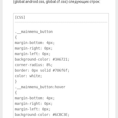
(global.android.css, global.cf.css) следующих строк:
[CSS]
.__mainmenu_button 
{ 
margin-bottom: 4px; 
margin-right: 0px; 
margin-left: 0px; 
background-color: #3A6721; 
corner-radius: 8%; 
border: 0px solid #706f6f; 
color: white; 
} 
.__mainmenu_button:hover 
{ 
margin-bottom: 4px; 
margin-right: 0px; 
margin-left: 0px; 
background-color: #6CBC3E; 