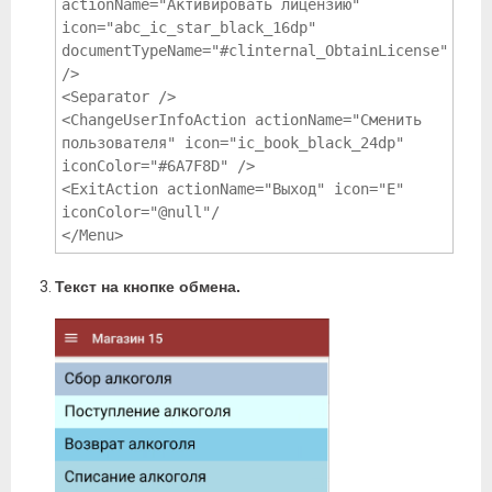
actionName="Активировать лицензию" 
icon="abc_ic_star_black_16dp" 
documentTypeName="#clinternal_ObtainLicense" 
/>

<Separator />

<ChangeUserInfoAction actionName="Сменить 
пользователя" icon="ic_book_black_24dp" 
iconColor="#6A7F8D" />

<ExitAction actionName="Выход" icon="E" 
iconColor="@null"/

</Menu>
Текст на кнопке обмена.