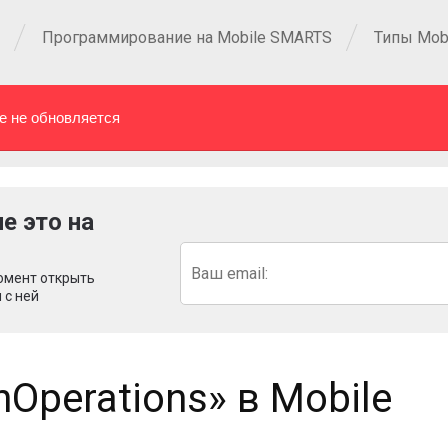
Программирование на Mobile SMARTS
Типы Mob
е не обновляется
е это на
омент открыть
 с ней
Operations» в Mobile