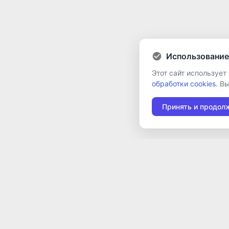
Использование
Этот сайт использует
обработки cookies
. В
Принять и продол
117105, г. Москва, Варшавское шоссе, д. 37А
Отдел продаж:
+7 (495) 662-98-03
sales@cleverence.ru