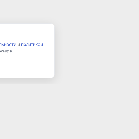
льности
и
политикой
узера.
и
Подписаться