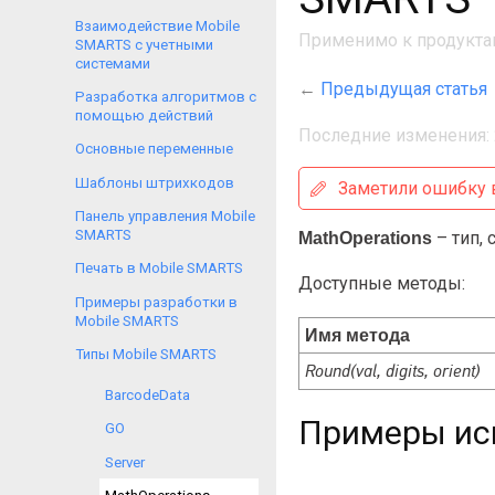
Взаимодействие Mobile
Применимо к продукта
SMARTS с учетными
системами
←
Предыдущая статья
Разработка алгоритмов с
помощью действий
Последние изменения: 
Основные переменные
Шаблоны штрихкодов
Заметили ошибку в
Панель управления Mobile
SMARTS
– тип,
MathOperations
Печать в Mobile SMARTS
Доступные методы:
Примеры разработки в
Mobile SMARTS
Имя метода
Типы Mobile SMARTS
Round(val, digits, orient)
BarcodeData
Примеры ис
GO
Server