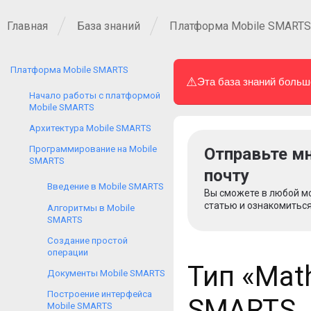
Главная
База знаний
Платформа Mobile SMARTS
Платформа Mobile SMARTS
⚠
Эта база знаний больш
Начало работы с платформой
Mobile SMARTS
Архитектура Mobile SMARTS
Программирование на Mobile
Отправьте мн
SMARTS
почту
Введение в Mobile SMARTS
Вы сможете в любой м
статью и ознакомиться
Алгоритмы в Mobile
SMARTS
Создание простой
операции
Тип «Math
Документы Mobile SMARTS
Построение интерфейса
SMARTS
Mobile SMARTS