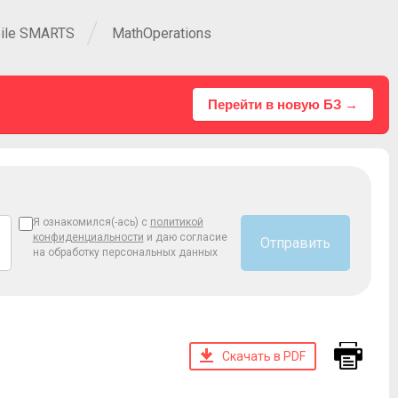
ile SMARTS
MathOperations
Перейти в новую БЗ →
Я ознакомился(-ась) с
политикой
конфиденциальности
и даю согласие
Отправить
на обработку персональных данных
Скачать в PDF