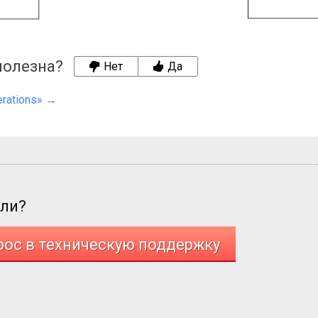
полезна?
Нет
Да
rations»
→
али?
рос в техническую поддержку