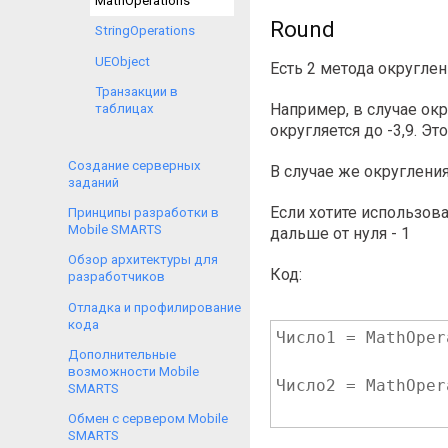
MathOperations
Round
StringOperations
UEObject
Есть 2 метода округлен
Транзакции в
Например, в случае окру
таблицах
округляется до -3,9. 
Создание серверных
В случае же округления 
заданий
Если хотите использова
Принципы разработки в
Mobile SMARTS
дальше от нуля - 1
Обзор архитектуры для
Код:
разработчиков
Отладка и профилирование
кода
Число1 = MathOper
Дополнительные
возможности Mobile
Число2 = MathOper
SMARTS
Обмен с сервером Mobile
SMARTS