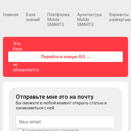
Главная
База
Платформа
Архитектура
Варианты
знаний
Mobile
Mobile
развертыв
SMARTS
SMARTS
Эта
база
знаний
⚠
Перейти в новую БЗ →
больше
не
обновляется
Отправьте мне это на почту
Вы сможете в любой момент открыть статью и
ознакомиться с ней
Я ознакомился(-ась) с
политикой