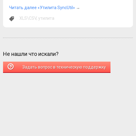
Читать далее «Утилита SyncUtil»
→
XLS\CSV
,
утилита
Не нашли что искали?
Задать вопрос в техническую поддержку