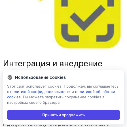
Интеграция и внедрение
Использование cookies
Встроенные механизмы интеграции с любой
Этот сайт использует cookies. Продолжая, вы соглашаетесь
учетной системой, в том числе и Честный
с
политикой конфиденциальности
и
политикой обработки
ЗНАК.
cookies
. Вы можете запретить сохранение cookies в
настройках своего браузера.
Интеграция с товароучетной системой (1С,
Axapta, SAP и др.) позволяет выгружать на
Принять и продолжить
мобильное устройство справочники, таблицы
и документы, получать данные из системы с