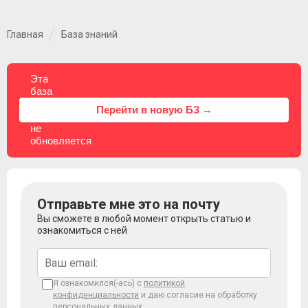
Главная
База знаний
Эта
база
знаний
⚠
Перейти в новую БЗ →
больше
не
обновляется
Отправьте мне это на почту
Вы сможете в любой момент открыть статью и
ознакомиться с ней
Я ознакомился(-ась) с
политикой
конфиденциальности
и даю согласие на обработку
персональных данных