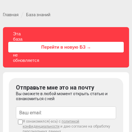
Главная
База знаний
Эта
база
знаний
⚠
Перейти в новую БЗ →
больше
не
обновляется
Отправьте мне это на почту
Вы сможете в любой момент открыть статью и
ознакомиться с ней
Я ознакомился(-ась) с
политикой
конфиденциальности
и даю согласие на обработку
персональных данных