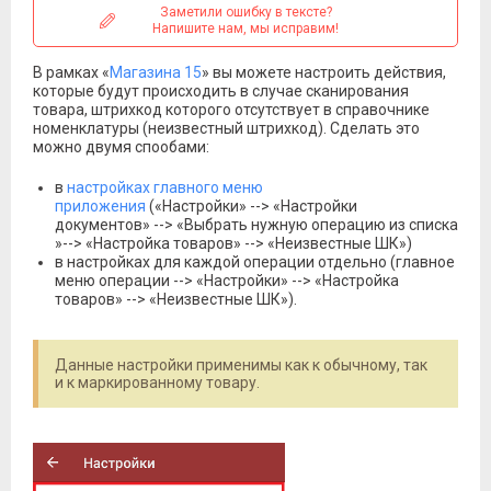
Заметили ошибку в тексте?
Напишите нам, мы исправим!
В рамках «
Магазина 15
» вы можете настроить действия,
которые будут происходить в случае сканирования
товара, штрихкод которого отсутствует в справочнике
номенклатуры (неизвестный штрихкод). Сделать это
можно двумя спообами:
в
настройках главного меню
приложения
(«Настройки» --> «Настройки
документов» --> «Выбрать нужную операцию из списка
»--> «Настройка товаров» --> «Неизвестные ШК»)
в настройках для каждой операции отдельно (главное
меню операции --> «Настройки» --> «Настройка
товаров» --> «Неизвестные ШК»).
Данные настройки применимы как к обычному, так
и к маркированному товару.