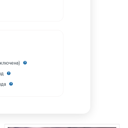
включена)
год
года