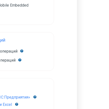
obile Embedded
ций
 операций
операций
1С:Предприятия»
 Excel