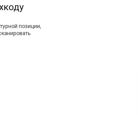
хкоду
турной позиции,
тсканировать