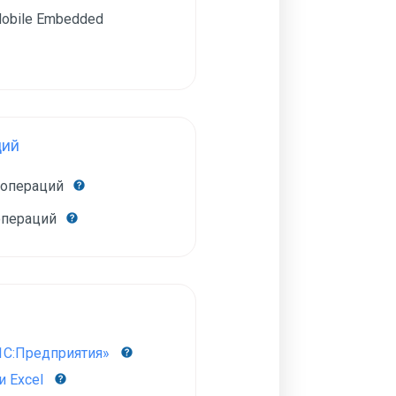
obile Embedded
ций
 операций
операций
1С:Предприятия»
 Excel