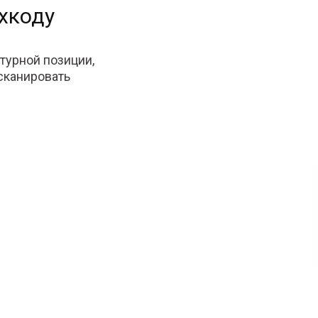
хкоду
турной позиции,
тсканировать