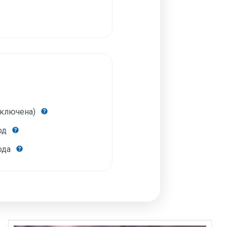
включена)
год
года