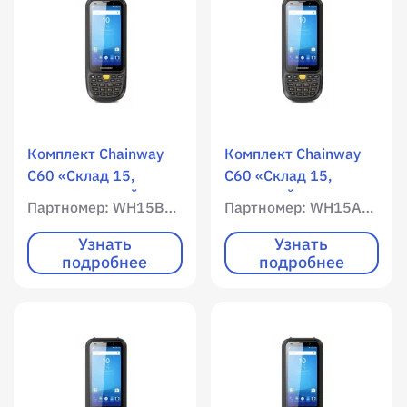
Комплект Chainway
Комплект Chainway
C60 «Склад 15,
C60 «Склад 15,
РАСШИРЕННЫЙ» /
БАЗОВЫЙ» / WLAN /
Партномер: WH15B-OEM-C60
Партномер: WH15A-OEM-C60
WLAN / Мобильный
Мобильный интернет
интернет / 3072 RAM
/ 3072 RAM / 32768
Узнать
Узнать
подробнее
подробнее
/ 32768 ROM /
ROM / Цветной экран
Цветной экран /
/ Имиджер
Имиджер
(фотосканер) SE4710
(фотосканер) SE4710
/ 1D / 2D /
/ 1D / 2D /
фотокамера / Android
фотокамера / Android
11 / адаптер, кабель
11 / адаптер, кабель
USB Type-C, Mobile