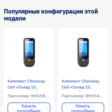
Популярные конфигурации этой
модели
Комплект Chainway
Комплект Chainway
C60 «Склад 15,
C60 «Склад 15,
РАСШИРЕННЫЙ» /
БАЗОВЫЙ» / WLAN /
Партномер: WH15B-OEM-C60
Партномер: WH15A-OEM-C60
WLAN / Мобильный
Мобильный интернет
интернет / 3072 RAM
/ 3072 RAM / 32768
Узнать
Узнать
подробнее
подробнее
/ 32768 ROM /
ROM / Цветной экран