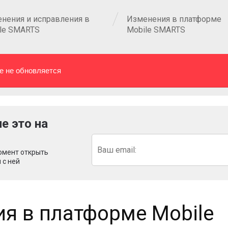
нения и исправления в
Изменения в платформе
le SMARTS
Mobile SMARTS
е не обновляется
е это на
омент открыть
 с ней
я в платформе Mobile