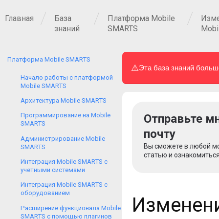
Главная
База
Платформа Mobile
Изме
знаний
SMARTS
Mobi
Платформа Mobile SMARTS
⚠
Эта база знаний больш
Начало работы с платформой
Mobile SMARTS
Архитектура Mobile SMARTS
Программирование на Mobile
Отправьте мн
SMARTS
почту
Администрирование Mobile
Вы сможете в любой м
SMARTS
статью и ознакомиться
Интеграция Mobile SMARTS с
учетными системами
Интеграция Mobile SMARTS с
оборудованием
Изменени
Расширение функционала Mobile
SMARTS с помощью плагинов