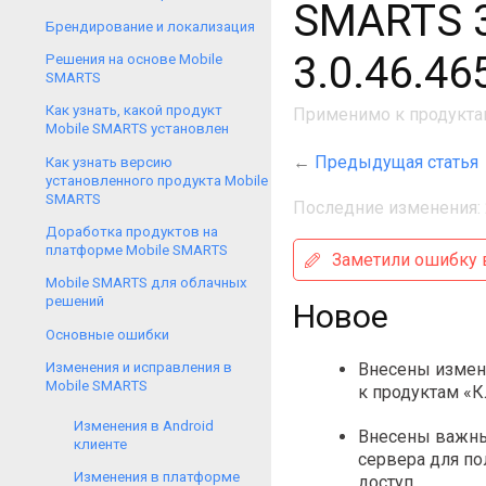
SMARTS 3
Брендирование и локализация
3.0.46.46
Решения на основе Mobile
SMARTS
Как узнать, какой продукт
Применимо к продукта
Mobile SMARTS установлен
←
Предыдущая статья
Как узнать версию
установленного продукта Mobile
SMARTS
Последние изменения: 
Доработка продуктов на
платформе Mobile SMARTS
Заметили ошибку в
Mobile SMARTS для облачных
решений
Новое
Основные ошибки
Изменения и исправления в
Внесены измен
Mobile SMARTS
к продуктам «К
Изменения в Аndroid
Внесены важны
клиенте
сервера для п
Изменения в платформе
доступ.