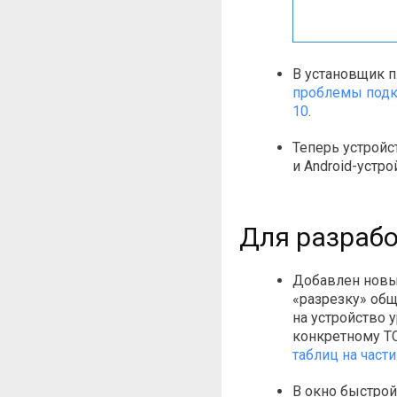
В установщик 
проблемы подк
10
.
Теперь устройс
и Android-устро
Для разраб
Добавлен новы
«разрезку» общ
на устройство 
конкретному ТС
таблиц на части
В окно быстро