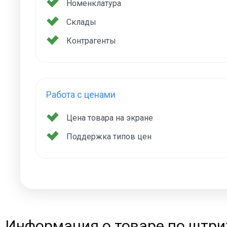
Номенклатура
Склады
Контрагенты
Работа с ценами
Цена товара на экране
Поддержка типов цен
Информация о товаре по штри