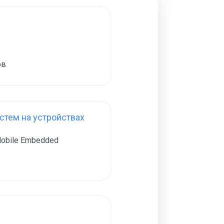
ов
тем на устройствах
obile Embedded