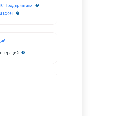
1С:Предприятия»
 Excel
ций
 операций