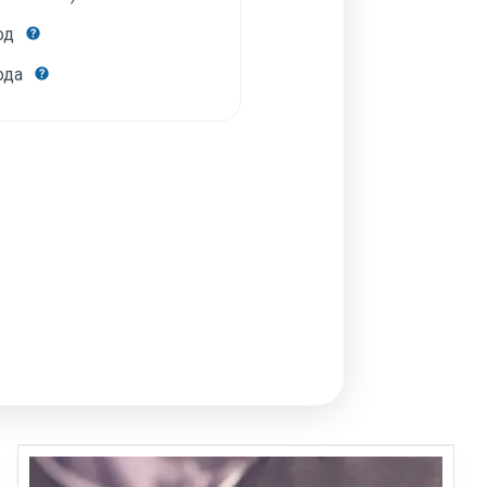
год
года