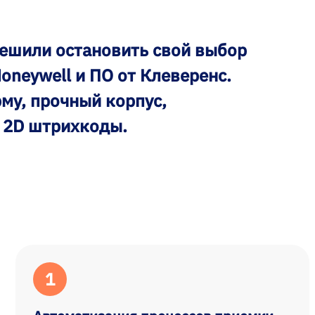
решили остановить свой выбор
oneywell и ПО от Клеверенс.
му, прочный корпус,
т 2D штрихкоды.
1