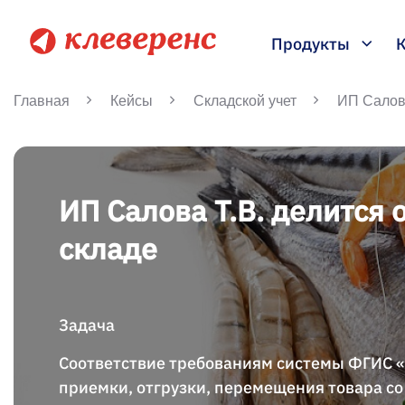
Продукты
Главная
Кейсы
Складской учет
ИП Салова
ИП Салова Т.В. делится
складе
Задача
Соответствие требованиям системы ФГИС 
приемки, отгрузки, перемещения товара со