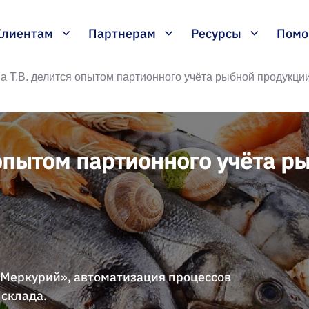
Клиентам
Партнерам
Ресурсы
Пом
 Т.В. делится опытом партионного учёта рыбной продукции
 опытом партионного учёта р
«Меркурий», автоматизация процессов
 склада.