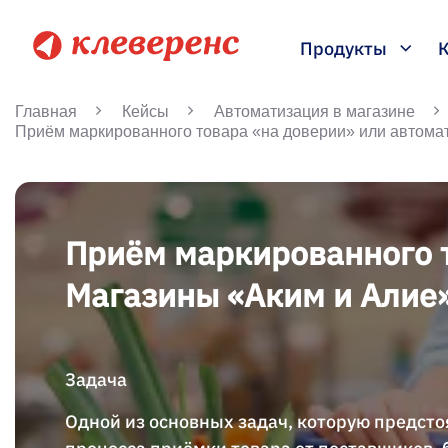
Продукты
Главная
Кейсы
Автоматизация в магазине
Приём маркированного товара «на доверии» или автома
Приём маркированного т
Магазины «Аким и Алие
Задача
Одной из основных задач, которую предст