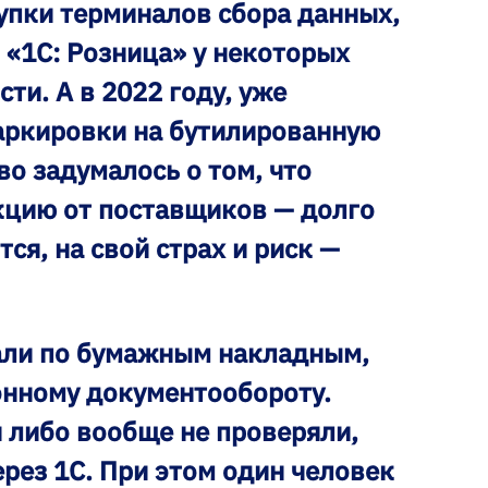
купки терминалов сбора данных,
в «1С: Розница» у некоторых
и. А в 2022 году, уже
аркировки на бутилированную
во задумалось о том, что
кцию от поставщиков — долго
тся, на свой страх и риск —
али по бумажным накладным,
онному документообороту.
и либо вообще не проверяли,
ерез 1С. При этом один человек