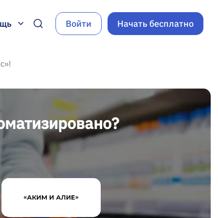
ощь
Войти
Начать бесплатно
с»!
томатизировано?