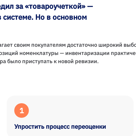
едил за «товароучеткой» —
в системе. Но в основном
гает своим покупателям достаточно широкий выбор
 позиций номенклатуры — инвентаризации практичес
ра было приступать к новой ревизии.
1
Упростить процесс переоценки