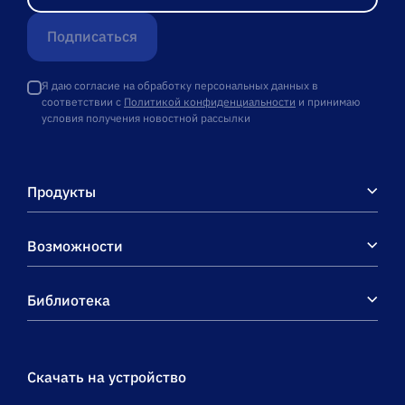
РАСШИРЕННЫЙ OEM
Подписаться
для встраивания в
комплекты, для
работы с
Я даю согласие на обработку персональных данных в
соответствии с
Политикой конфиденциальности
и принимаю
маркированным
условия получения новостной рассылки
товаром: АЛКОГОЛЬ,
ПИВО, ТАБАК, ОБУВЬ,
ОДЕЖДА, ПАРФЮМ,
Продукты
МОЛОКО, ВОДА и
товаром по
штрихкодам, на
Возможности
выбор проводной или
беспроводной обмен,
Библиотека
есть ОНЛАЙН
Скачать на устройство