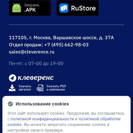
117105, г. Москва, Варшавское шоссе, д. 37А
Отдел продаж:
+7 (495) 662-98-03
sales@cleverence.ru
Пн-пт: с 07-00 до 19-00
Скачать
Скачать PDF
логотип
о компании
Использование cookies
Этот сайт использует cookies. Продолжая, вы соглашаетесь
© Клеверенс 2026
с
политикой конфиденциальности
и
политикой обработки
cookies
. Вы можете запретить сохранение cookies в
Политика конфиденциальности
настройках своего браузера.