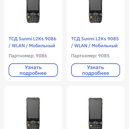
ТСД Sunmi L2Ks 9086
ТСД Sunmi L2Ks 9085
/ WLAN / Мобильный
/ WLAN / Мобильный
интернет / 4096 RAM
интернет / 4096 RAM
Партномер: 9086
Партномер: 9085
/ 32768 ROM /
/ 32768 ROM /
Цветной экран /
Цветной экран /
Узнать
Узнать
подробнее
подробнее
qwerty клавиатура /
qwerty клавиатура /
23 клавиши /
23 клавиши /
Имиджер
Имиджер
(фотосканер) Zebra
(фотосканер) SUNMI /
4770 / 1D / 2D /
1D / 2D / фотокамера
фотокамера / Android
/ Android 11
11