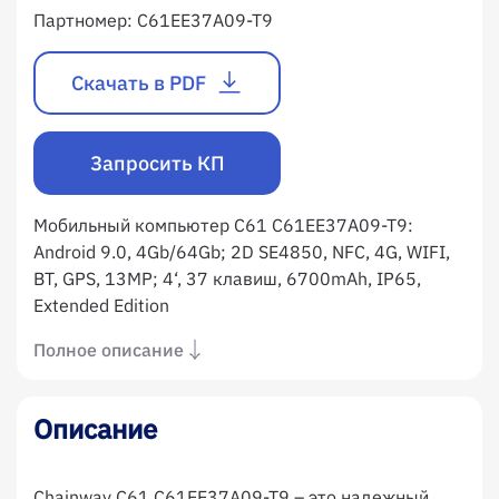
Партномер:
C61EE37A09-T9
Скачать в PDF
Запросить КП
Мобильный компьютер C61 C61EE37A09-T9:
Android 9.0, 4Gb/64Gb; 2D SE4850, NFC, 4G, WIFI,
BT, GPS, 13MP; 4‘, 37 клавиш, 6700mAh, IP65,
Extended Edition
Полное описание
Описание
Chainway C61 C61EE37A09-T9 – это надежный