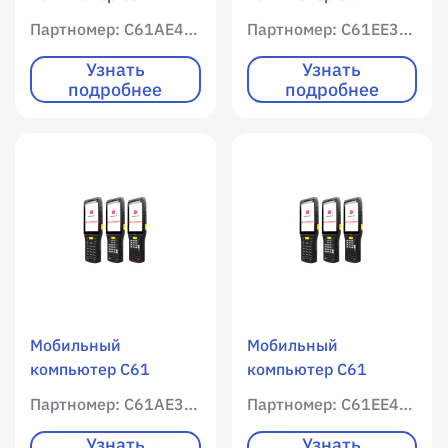
C61AE47A13-U2T9-
C61EE37A13-U2T9-
Партномер: C61AE47A13-U2T9-PB
Партномер: C61EE37A13-U2T9-PB
PB / WLAN / 3072
PB / WLAN / 4096
RAM / 32768 ROM /
RAM / 65536 ROM /
Узнать
Узнать
подробнее
подробнее
Цветной экран /
Цветной экран /
qwerty клавиатура /
qwerty клавиатура /
47 клавиш /
37 клавиш /
Имиджер
Имиджер
(фотосканер) SE4850
(фотосканер) SE4850
/ 1D / 2D /
/ 1D / 2D /
фотокамера / Android
фотокамера / Android
13 / Устройство +
13 / Устройство +
АКБ ("горячая"
АКБ ("горячая"
замена) + адаптер +
замена) + адаптер +
USB-С кабель +
USB-С кабель +
Мобильный
Мобильный
рукоятка с АКБ / USB
рукоятка с АКБ / USB
компьютер C61
компьютер C61
C61AE37A13-U2T9-
C61EE47A13-U2T9-
Партномер: C61AE37A13-U2T9-PB
Партномер: C61EE47A13-U2T9-PB
PB / WLAN / 3072
PB / WLAN / 4096
RAM / 32768 ROM /
RAM / 65536 ROM /
Узнать
Узнать