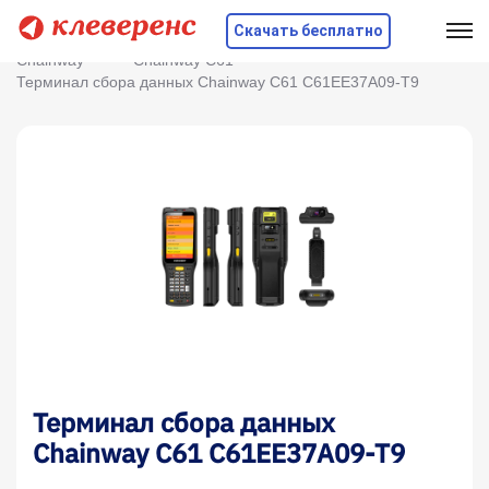
Скачать бесплатно
Главная
Оборудование
ТСД
Chainway
Chainway C61
Терминал сбора данных Chainway C61 C61EE37A09-T9
Терминал сбора данных
Chainway C61 C61EE37A09-T9