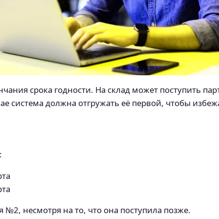
нчания срока годности. На склад может поступить парт
ае система должна отгружать её первой, чтобы избеж
:
рта
рта
 №2, несмотря на то, что она поступила позже.