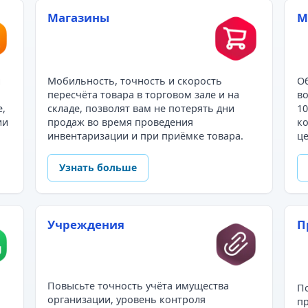
Магазины
М
и
Мобильность, точность и скорость
Об
пересчёта товара в торговом зале и на
во
е,
складе, позволят вам не потерять дни
10
ии
продаж во время проведения
ко
инвентаризации и при приёмке товара.
це
Узнать больше
Учреждения
П
Повысьте точность учёта имущества
По
организации, уровень контроля
пр