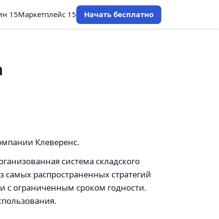
ин 15
Маркетплейс 15
Начать бесплатно
а
компании Клеверенс.
рганизованная система складского
з самых распространенных стратегий
и с ограниченным сроком годности.
использования.