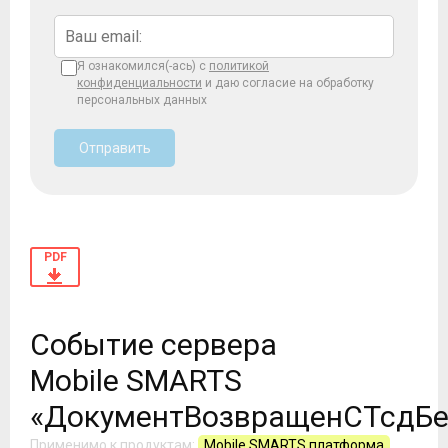
Я ознакомился(-ась) с
политикой
конфиденциальности
и даю согласие на обработку
персональных данных
Отправить
PDF
Событие сервера
Mobile SMARTS
«ДокументВозвращенСТсдБе
Применимо к продуктам:
Mobile SMARTS платформа