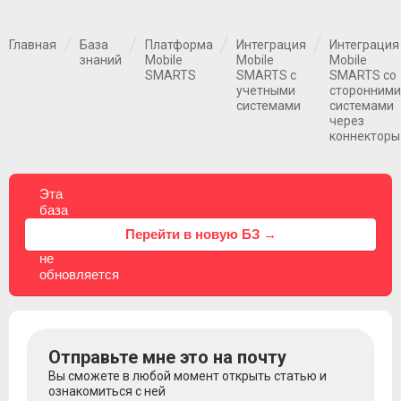
Главная
База
Платформа
Интеграция
Интеграция
знаний
Mobile
Mobile
Mobile
SMARTS
SMARTS с
SMARTS со
учетными
сторонними
системами
системами
через
коннекторы
Эта
база
знаний
⚠
Перейти в новую БЗ →
больше
не
обновляется
Отправьте мне это на почту
Вы сможете в любой момент открыть статью и
ознакомиться с ней