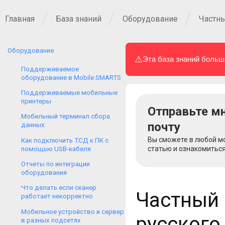
Главная
База знаний
Оборудование
Частны
Оборудование
⚠
Эта база знаний больш
Поддерживаемое
оборудование в Mobile SMARTS
Поддерживаемые мобильные
принтеры
Отправьте мн
Мобильный терминал сбора
почту
данных
Вы сможете в любой м
Как подключить ТСД к ПК с
статью и ознакомиться
помощью USB-кабеля
Отчеты по интеграции
оборудования
Что делать если сканер
Частный 
работает некорректно
Мобильное устройство и сервер
русского
в разных подсетях