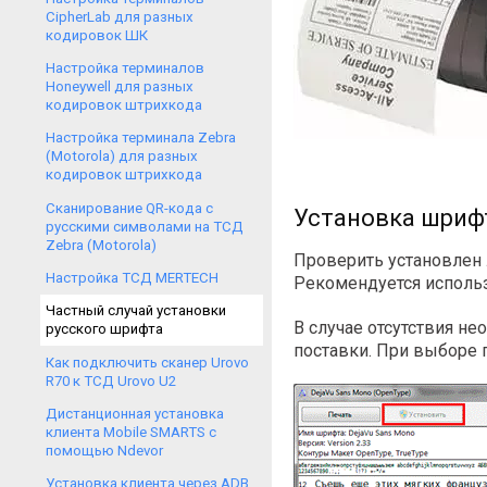
CipherLab для разных
кодировок ШК
Настройка терминалов
Honeywell для разных
кодировок штрихкода
Настройка терминала Zebra
(Motorola) для разных
кодировок штрихкода
Сканирование QR-кода с
Установка шриф
русскими символами на ТСД
Zebra (Motorola)
Проверить установлен 
Настройка ТСД MERTECH
Рекомендуется исполь
Частный случай установки
В случае отсутствия н
русского шрифта
поставки. При выборе 
Как подключить сканер Urovo
R70 к ТСД Urovo U2
Дистанционная установка
клиента Mobile SMARTS с
помощью Ndevor
Установка клиента через ADB