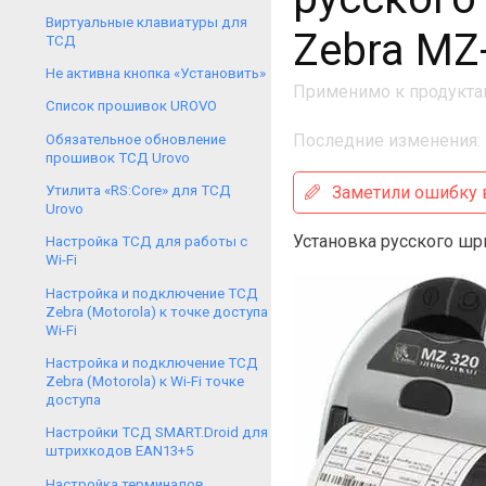
Виртуальные клавиатуры для
Zebra MZ
ТСД
Не активна кнопка «Установить»
Применимо к продукта
Список прошивок UROVO
Последние изменения: 
Обязательное обновление
прошивок ТСД Urovo
Заметили ошибку в
Утилита «RS:Core» для ТСД
Urovo
Установка русского шр
Настройка ТСД для работы с
Wi-Fi
Настройка и подключение ТСД
Zebra (Motorola) к точке доступа
Wi-Fi
Настройка и подключение ТСД
Zebra (Motorola) к Wi-Fi точке
доступа
Настройки ТСД SMART.Droid для
штрихкодов EAN13+5
Настройка терминалов