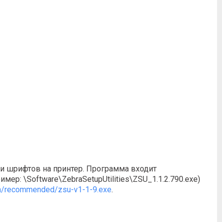
зки шрифтов на принтер. Программа входит
ер: \Software\ZebraSetupUtilities\ZSU_1.1.2.790.exe)
en/recommended/zsu-v1-1-9.exe
.