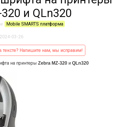
-320 и QLn320
м:
Mobile SMARTS платформа
2024-03-26
 тексте?
Напишите нам, мы исправим!
ифта на принтеры
и
Zebra MZ-320
QLn320