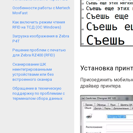
Особенности работы с Mertech
MovFast
Как включить режим чтения
RFID на ТСД (ОС Windows)
Загрузка изображения в Zebra
P4T
Решение проблем с печатью
для Zebra RZ400 (RFID)
Сканирование ШК
Установка прин
неинтегрированными
устройствами или без
Присоединить мобильны
встроенного сканера
драйвер принтера.
Обращение в техническую
поддержку по проблемам с
терминалом сбора данных