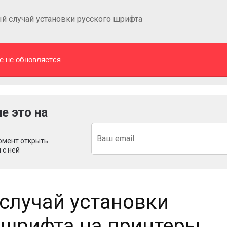
й случай установки русского шрифта
е не обновляется
е это на
омент открыть
 с ней
случай установки
 шрифта на принтеры