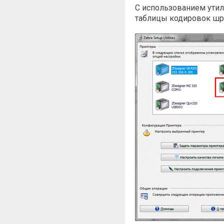
C использованием утил
таблицы кодировок шри