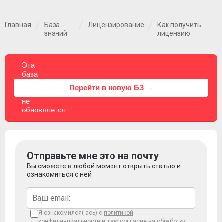
Главная
База
Лицензирование
Как получить
знаний
лицензию
Эта
база
знаний
⚠
Перейти в новую БЗ →
больше
не
обновляется
Отправьте мне это на почту
Вы сможете в любой момент открыть статью и
ознакомиться с ней
Я ознакомился(-ась) с
политикой
конфиденциальности
и даю согласие на обработку