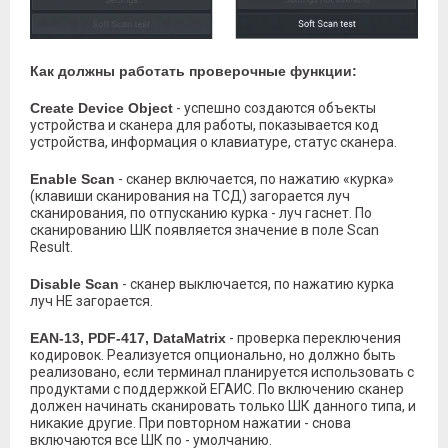
Как должны работать проверочные функции:
Create Device Object
- успешно создаются объекты
устройства и сканера для работы, показывается код
устройства, информация о клавиатуре, статус сканера.
Enable Scan
- сканер включается, по нажатию «курка»
(клавиши сканирования на ТСД) загорается луч
сканирования, по отпусканию курка - луч гаснет. По
сканированию ШК появляется значение в поле Scan
Result.
Disable Scan
- сканер выключается, по нажатию курка
луч НЕ загорается.
EAN-13, PDF-417, DataMatrix
- проверка переключения
кодировок. Реализуется опционально, но должно быть
реализовано, если терминал планируется использовать с
продуктами с поддержкой ЕГАИС. По включению сканер
должен начинать сканировать только ШК данного типа, и
никакие другие. При повторном нажатии - снова
включаются все ШК по - умолчанию.