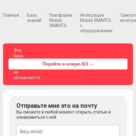
Главная
База
Платформа
Интеграция
Самост
знаний
Mobile
Mobile SMARTS
интегр
SMARTS
с
оборудованием
Эта
база
знаний
⚠
Перейти в новую БЗ →
больше
не
обновляется
Отправьте мне это на почту
Вы сможете в любой момент открыть статью и
ознакомиться с ней