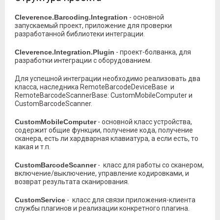
Cleverence.Barcoding.Integration
- основной
запускаемый проект, приложение для проверки
разработанной библиотеки интеграции.
Cleverence.Integration.Plugin
- проект-болванка, для
разработки интеграции с оборудованием.
Для успешной интеграции необходимо реализовать два
класса, наследника RemoteBarcodeDeviceBase и
RemoteBarcodeScannerBase: CustomMobileComputer и
CustomBarcodeScanner.
CustomMobileComputer
- основной класс устройства,
содержит общие функции, получение кода, получение
сканера, есть ли хардварная клавиатура, а если есть, то
какая и т.п.
CustomBarcodeScanner
- класс для работы со сканером,
включение/выключение, управление кодировками, и
возврат результата сканирования.
CustomService
- класс для связи приложения-клиента
службы плагинов и реализации конкретного плагина.