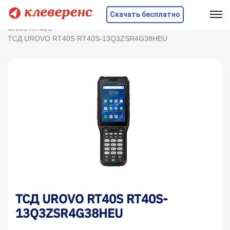
Скачать бесплатно
Главная
Оборудование
ТСД
UROVO
Urovo RT40S
ТСД UROVO RT40S RT40S-13Q3ZSR4G38HEU
ТСД UROVO RT40S RT40S-
13Q3ZSR4G38HEU