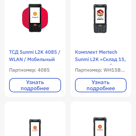
ТСД Sunmi L2K 4085 /
Комплект Mertech
WLAN / Мобильный
Sunmi L2K «Склад 15,
интернет / 2050 RAM
РАСШИРЕННЫЙ с
Партномер: 4085
Партномер: WH15BK-OEM-L2K
/ 16380 ROM /
Кировкой» / WLAN /
Цветной экран /
Мобильный интернет
Узнать
Узнать
подробнее
подробнее
Цифровая
/ 2050 RAM / 16380
клавиатура /
ROM / Цветной экран
Имиджер
/ Цифровая
(фотосканер) Zebra
клавиатура /
4750 / 1D / 2D /
Имиджер
фотокамера / Android
(фотосканер) Zebra
7.1
4750 / 1D / 2D /