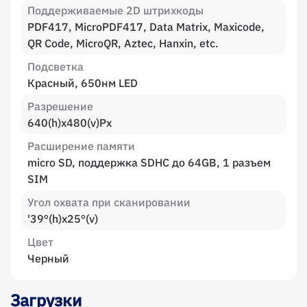
Поддерживаемые 2D штрихкоды
PDF417, MicroPDF417, Data Matrix, Maxicode,
QR Code, MicroQR, Aztec, Hanxin, etc.
Подсветка
Красный, 650нм LED
Разрешение
640(h)х480(v)Px
Расширение памяти
micro SD, поддержка SDHC до 64GB, 1 разъем
SIM
Угол охвата при сканировании
'39º(h)x25º(v)
Цвет
Черный
Загрузки