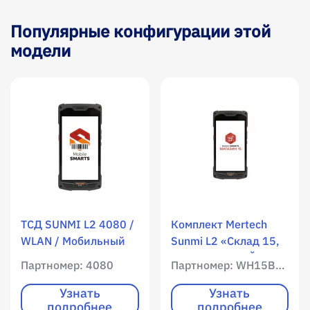
Популярные конфигурации этой
модели
ТСД SUNMI L2 4080 /
Комплект Mertech
WLAN / Мобильный
Sunmi L2 «Склад 15,
интернет / 2000 RAM
РАСШИРЕННЫЙ с
Партномер: 4080
Партномер: WH15BK-OEM-L2
/ 16000 ROM /
Кировкой» / WLAN /
Цветной экран /
Мобильный интернет
Узнать
Узнать
подробнее
подробнее
Нет клавиатура /
/ 2050 RAM / 16380