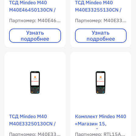
ТСД Mindeo M40
ТСД Mindeo M40
M40E46450130CN /
M40E33255130CN /
WLAN / Мобильный
WLAN / Мобильный
Партномер: M40E46450130CN
Партномер: M40E33255130CN
интернет / 4096 RAM
интернет / 3072 RAM
/ 65536 ROM /
/ 32768 ROM /
Узнать
Узнать
подробнее
подробнее
Цветной экран /
Цветной экран /
qwerty клавиатура /
qwerty клавиатура /
Имиджер
Имиджер
(фотосканер) / 1D /
(фотосканер) / 1D /
2D / фотокамера /
2D / фотокамера /
Android 11
Android 11
ТСД Mindeo M40
Комплект Mindeo M40
M40E33250130CN /
«Магазин 15,
WLAN / Мобильный
БАЗОВЫЙ» / WLAN /
Партномер: M40E33250130CN
Партномер: RTL15A-OEM-M40