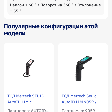
Наклон ± 60 ° / Поворот на 360 ° / Отклонение
± 55 °
Популярные конфигурации этой
модели
ТСД Mertech SEUIC
ТСД Mertech Seuic
AutoID LIM с
AutoID LIM 9059 /
Клеверенс «Магазин
WLAN / Мобильный
Партномер: AUTOID-LIM(PISTOL)-X3(HD)G
Партномер: 9059