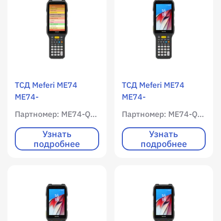
ТСД Meferi ME74
ТСД Meferi ME74
ME74-
ME74-
Q313BS93DNC7CH /
Q313BS90DNC2CH /
Партномер: ME74-Q313BS93DNC7CH
Партномер: ME74-Q313BS90DNC2CH
WLAN / 4096 RAM /
WLAN / 4096 RAM /
65536 ROM /
65536 ROM /
Узнать
Узнать
подробнее
подробнее
Цветной экран /
Цветной экран /
qwerty клавиатура /
qwerty клавиатура /
39 клавиш /
39 клавиш /
Имиджер
Имиджер
(фотосканер) Zebra
(фотосканер) Zebra
SE58 / 1D / 2D /
SE58 Long Range / 1D
фотокамера / Android
/ 2D / фотокамера /