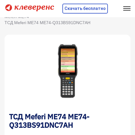
Скачать бесплатно
Главная
Оборудование
ТСД
MEFERI
Meferi ME74
ТСД Meferi ME74 ME74-Q313BS91DNC7AH
ТСД Meferi ME74 ME74-
Q313BS91DNC7AH