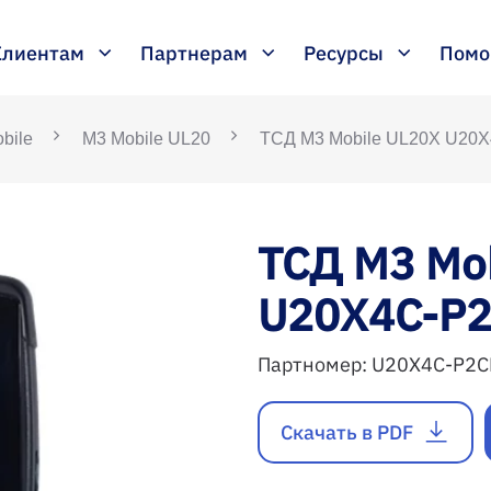
Клиентам
Партнерам
Ресурсы
Пом
bile
M3 Mobile UL20
ТСД M3 Mobile UL20X U20
ТСД M3 Mo
U20X4C-P2
Партномер:
U20X4C-P2C
Скачать в PDF