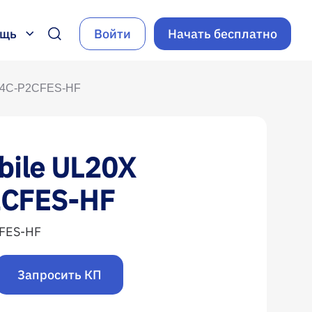
ощь
Войти
Начать бесплатно
X4C-P2CFES-HF
bile UL20X
CFES-HF
FES-HF
Запросить КП