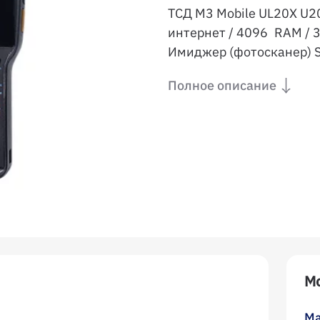
ТСД M3 Mobile UL20X U
интернет / 4096 RAM / 
Имиджер (фотосканер) SE
Полное описание
Мо
Ма