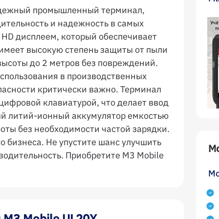
адежный промышленный терминал,
ительность и надежность в самых
l HD дисплеем, который обеспечивает
 имеет высокую степень защиты от пыли
 высоты до 2 метров без повреждений.
использования в производственных
опасности критически важно. Терминал
ифровой клавиатурой, что делает ввод
ый литий-ионный аккумулятор емкостью
оты без необходимости частой зарядки.
о бизнеса. Не упустите шанс улучшить
М
водительность. Приобретите M3 Mobile
Мо
 M3 Mobile UL20X