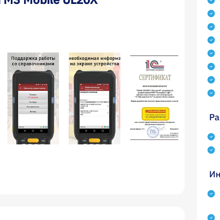
Ра
Ин