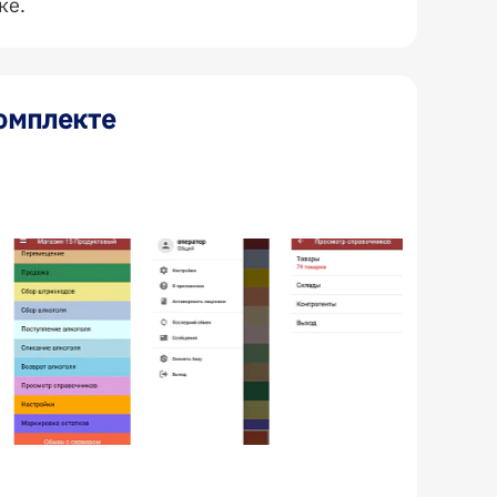
ке.
омплекте