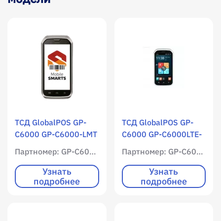
ТСД GlobalPOS GP-
ТСД GlobalPOS GP-
C6000 GP-C6000-LMT
C6000 GP-C6000LTE-
/ WLAN / 1024 RAM /
2DMT+AG / WLAN /
Партномер: GP-C6000-LMT
Партномер: GP-C6000LTE-2DMT+AG
4096 ROM /
Мобильный интернет
Цветной экран /
/ 1024 RAM / 4096
Узнать
Узнать
подробнее
подробнее
Нет клавиатура /
ROM / Цветной экран
Лазерный SE955 / 1D
/ Нет клавиатура /
/ фотокамера /
1D / 2D / фотокамера
Android 4.4 / USB Kit
/ Android 4.4 / USB Kit