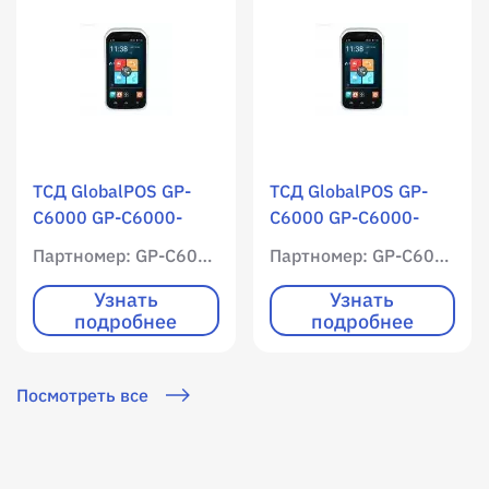
ТСД GlobalPOS GP-
ТСД GlobalPOS GP-
C6000 GP-C6000-
C6000 GP-C6000-
LMT+AG / WLAN /
2DMT+AG / WLAN /
Партномер: GP-C6000-LMT+AG
Партномер: GP-C6000-2DMT+AG
Мобильный интернет
Мобильный интернет
/ 1024 RAM / 4096
/ 1024 RAM / 4096
Узнать
Узнать
подробнее
подробнее
ROM / Цветной экран
ROM / Цветной экран
/ Нет клавиатура /
/ Нет клавиатура /
Лазерный / 1D /
1D / 2D / фотокамера
Посмотреть все
фотокамера / Android
/ Android 4.4 / USB Kit
4.4 / USB Kit