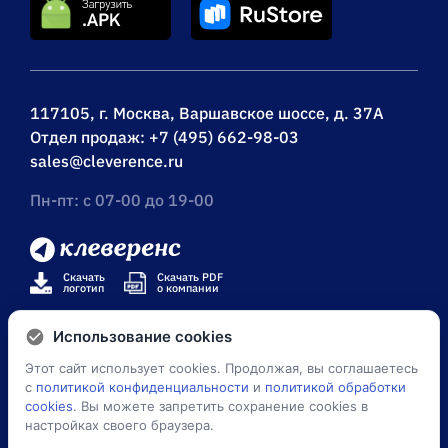
117105, г. Москва, Варшавское шоссе, д. 37А
Отдел продаж:
+7 (495) 662-98-03
sales@cleverence.ru
Пн-пт: с 07-00 до 19-00
Скачать
Скачать PDF
логотип
о компании
Использование cookies
Этот сайт использует cookies. Продолжая, вы соглашаетесь
© Клеверенс 2026
с
политикой конфиденциальности
и
политикой обработки
cookies
. Вы можете запретить сохранение cookies в
Политика конфиденциальности
настройках своего браузера.