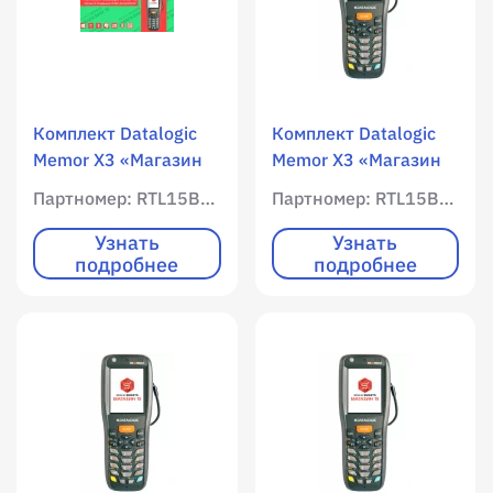
Комплект Datalogic
Комплект Datalogic
Memor X3 «Магазин
Memor X3 «Магазин
15, Расширенный с
15, Расширенный» /
Партномер: RTL15BE-OEM-X3
Партномер: RTL15B-OEM-X3
ЕГАИС» (без
WLAN / 128 RAM /
CheckMark2) / WLAN /
512 ROM / Цветной
Узнать
Узнать
подробнее
подробнее
256 RAM / 512 ROM /
экран / Цифровая
Цветной экран /
клавиатура / 25
Цифровая
клавиш / Линейный
клавиатура / 25
имиджер / 1D /
клавиш / Имиджер
Windows CE 6.0 Core /
(фотосканер) / 1D /
Mobile SMARTS:
Windows CE Pro / сбор
Магазин 15,
штрихкодов /
РАСШИРЕННЫЙ OEM
информация о товаре
для встраивания в