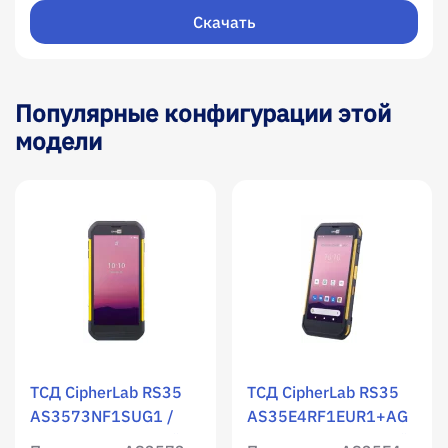
Скачать
Популярные конфигурации этой
модели
ТСД CipherLab RS35
ТСД CipherLab RS35
AS3573NF1SUG1 /
AS35E4RF1EUR1+AG
WLAN / Мобильный
/ WLAN / Мобильный