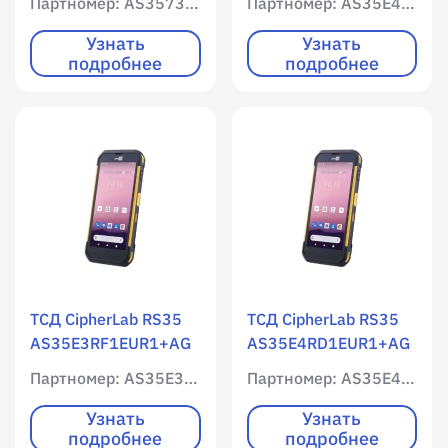
Партномер: AS3573NF1SUG1
Партномер: AS35E4RF1EUR1+AG
интернет / 4096 RAM
интернет / 4096 RAM
/ 65536 ROM /
/ 65536 ROM /
Узнать
Узнать
подробнее
подробнее
Цветной экран /
Цветной экран /
Имиджер
Имиджер
(фотосканер) SE4770
(фотосканер) SE4770
/ 1D / 2D /
/ 1D / 2D /
фотокамера / Android
фотокамера / Android
10
10 / с адаптером
питания, кабелем с
защелкой USB
ТСД CipherLab RS35
ТСД CipherLab RS35
AS35E3RF1EUR1+AG
AS35E4RD1EUR1+AG
/ WLAN / Мобильный
/ WLAN / Мобильный
Партномер: AS35E3RF1EUR1+AG
Партномер: AS35E4RD1EUR1+AG
интернет / 3072 RAM
интернет / 4096 RAM
/ 32768 ROM /
/ 65536 ROM /
Узнать
Узнать
подробнее
подробнее
Цветной экран /
Цветной экран /